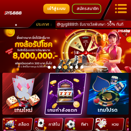
เข้าสู่ระบบ
สมัครสมาชิก
่อใหม่✅ @ไลน์ : @gyg888th รับรางวัลพิเศษ✨50% ทันที
ประกาศ
:
เกมใหม่
เกมโปรด
เกมกำลังแตก
สล็อต
คาสิโน
กีฬา
หวย