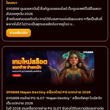
โฆษณา
GYG888 ดูบอลสดวันนี้ ลิ้งค์ดูบอลออนไลน์ เว็บดูบอลฟรีไม่มีโฆษณา
อัปเดตทุกวัน 2026
สำหรับแฟนบอลตัวจริง การได้รับชมการแข่งขันแบบสด ๆ ถือเป็นสิ่งที่
พลาดไม่ได้ ไม่ว่าจะเป็นฟุตบอลลีกดังจากยุโรป บ...
อ่านเพิ่มเติม
GYG888 Mayan Destiny สล็อตใหม่ PG แตกง่าย 2026
GYG888 เกมใหม่ PG SLOT “Mayan Destiny ” สล็อตไฟลุก โบนัสจัด
เต็ม แตกง่าย 2026
ในปี 2026 เกมสล็อตจากค่าย PG SLOT ยังคงได้รับความนิยมอย่างต่อ