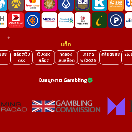
แท็ก
888
สล็อตเว็บ
เว็บตรง
ทดลอง
เครติด
สล็อต888
slo
ตรง
สล็อต
เล่นสล็อต
ฟรี2026
ใบอนุญาต Gambling