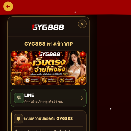
×
GYG888 ทางเข้า VIP
LINE
›
💬
ติดต่อฝ่ายบริการลูกค้า 24 ชม.
🛡️
ระบบความปลอดภัย GYG888